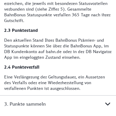
erreichen, die jeweils mit besonderen Statusvorteilen
verbunden sind (siehe Ziffer 5). Gesammelte
BahnBonus Statuspunkte verfallen 365 Tage nach ihrer
Gutschrift.
​​​​​​​​​​​​​​2.3 Punktestand
Den aktuellen Stand Ihrer BahnBonus Prämien- und
Statuspunkte können Sie über die BahnBonus App, im
DB Kundenkonto auf bahn.de oder in der DB Navigator
App im eingeloggten Zustand einsehen.
​​​​​​​​​​​​​​2.4 Punkteverfall
Eine Verlängerung der Geltungsdauer, ein Aussetzen
des Verfalls oder eine Wiederherstellung von
verfallenen Punkten ist ausgeschlossen​​​​​​​.
3. Punkte sammeln