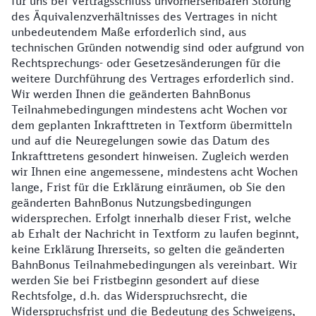
für uns bei Vertragsschluss unvorhersehbaren Störung
des Äquivalenzverhältnisses des Vertrages in nicht
unbedeutendem Maße erforderlich sind, aus
technischen Gründen notwendig sind oder aufgrund von
Rechtsprechungs- oder Gesetzesänderungen für die
weitere Durchführung des Vertrages erforderlich sind.
Wir werden Ihnen die geänderten BahnBonus
Teilnahmebedingungen mindestens acht Wochen vor
dem geplanten Inkrafttreten in Textform übermitteln
und auf die Neuregelungen sowie das Datum des
Inkrafttretens gesondert hinweisen. Zugleich werden
wir Ihnen eine angemessene, mindestens acht Wochen
lange, Frist für die Erklärung einräumen, ob Sie den
geänderten BahnBonus Nutzungsbedingungen
widersprechen. Erfolgt innerhalb dieser Frist, welche
ab Erhalt der Nachricht in Textform zu laufen beginnt,
keine Erklärung Ihrerseits, so gelten die geänderten
BahnBonus Teilnahmebedingungen als vereinbart. Wir
werden Sie bei Fristbeginn gesondert auf diese
Rechtsfolge, d.h. das Widerspruchsrecht, die
Widerspruchsfrist und die Bedeutung des Schweigens,