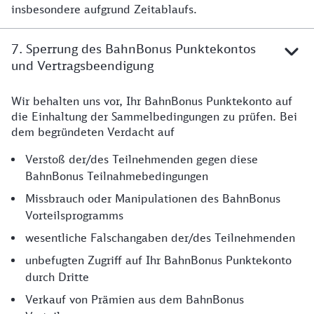
insbesondere aufgrund Zeitablaufs.
7. Sperrung des BahnBonus Punktekontos
und Vertragsbeendigung
Wir behalten uns vor, Ihr BahnBonus Punktekonto auf
Details zur Sperrung des BahnBonus Punktekontos un
die Einhaltung der Sammelbedingungen zu prüfen. Bei
dem begründeten Verdacht auf
Verstoß der/des Teilnehmenden gegen diese
BahnBonus Teilnahmebedingungen
Missbrauch oder Manipulationen des BahnBonus
Vorteilsprogramms
wesentliche Falschangaben der/des Teilnehmenden
unbefugten Zugriff auf Ihr BahnBonus Punktekonto
durch Dritte
Verkauf von Prämien aus dem BahnBonus