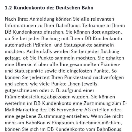
1.2 Kundenkonto der Deutschen Bahn
Nach Ihrer Anmeldung können Sie alle relevanten
Informationen zu Ihrer BahnBonus Teilnahme in Ihrem
DB Kundenkonto einsehen. ​Sie können dort angeben,
ob Sie bei jeder Buchung mit Ihrem DB Kundenkonto
automatisch Prämien- und Statuspunkte sammeln
möchten. Andernfalls werden Sie bei jeder Buchung
gefragt, ob Sie Punkte sammeln möchten. ​Sie erhalten
eine Übersicht über alle Ihre gesammelten Prämien-
und Statuspunkte sowie die eingelösten Punkte. So
können Sie jederzeit Ihren Punktestand nachverfolgen
und sehen, wie viele Punkte Ihnen jeweils
gutgeschrieben oder z. B. aufgrund einer
Prämienbestellung abgezogen wurden. Sie können
weiterhin im DB Kundenkonto eine Zustimmung zum E-
Mail-Marketing der DB Fernverkehr AG erteilen oder
eine gegebene Zustimmung entziehen. Wenn Sie nicht
mehr am BahnBonus Programm teilnehmen möchten,
können Sie sich im DB Kundenkonto vom BahnBonus