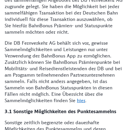
des sammelfähigen Angebotes der DB Fernverkehr AG
zugrunde gelegt. Sie haben die Möglichkeit bei jeder
sammelfähigen Transaktion bei der Deutschen Bahn
individuell für diese Transaktion auszuwählen, ob
Sie hierfür BahnBonus Prämien- und Statuspunkte
sammeln möchten oder nicht.
Die DB Fernverkehr AG behält sich vor, gewisse
Sammelmöglichkeiten und Leistungen nur unter
Verwendung der BahnBonus App zu ermöglichen.
Zusätzlich können Sie BahnBonus Prämienpunkte bei
Mobilitäts- und Reisedienstleistenden der DB und bei
am Programm teilnehmenden Partnerunternehmen
sammeln. Falls nicht anders angegeben, ist das
Sammeln von BahnBonus Statuspunkten in diesen
Fällen nicht möglich. Eine Übersicht über die
Sammelmöglichkeiten finden Sie
hier
.
3.1 Sonstige Möglichkeiten des Punktesammelns
Sonstige zeitlich begrenzte oder dauerhafte
Möglichkeiten des Punktesammelns und deren