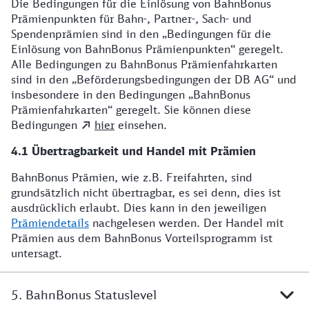
Die Bedingungen für die Einlösung von BahnBonus
Details zu Prämienpunkte einlösen
Prämienpunkten für Bahn-, Partner-, Sach- und
Spendenprämien sind in den „Bedingungen für die
Einlösung von BahnBonus Prämienpunkten“ geregelt.
Alle Bedingungen zu BahnBonus Prämienfahrkarten
sind in den „Beförderungsbedingungen der DB AG“ und
insbesondere in den Bedingungen „BahnBonus
Prämienfahrkarten“ geregelt. Sie können diese
Bedingungen
hier
einsehen.
4.1 Übertragbarkeit und Handel mit Prämien
BahnBonus Prämien, wie z.B. Freifahrten, sind
grundsätzlich nicht übertragbar, es sei denn, dies ist
ausdrücklich erlaubt. Dies kann in den jeweiligen
Prämiendetails
nachgelesen werden. Der Handel mit
Prämien aus dem BahnBonus Vorteilsprogramm ist
untersagt.
5. BahnBonus Statuslevel