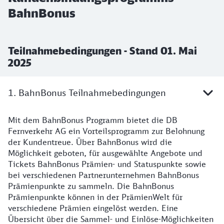
BahnBonus
Teilnahmebedingungen - Stand 01. Mai
2025
1. BahnBonus Teilnahmebedingungen
Mit dem BahnBonus Programm bietet die DB
Details zu den Teilnahmebedingungen
Fernverkehr AG ein Vorteilsprogramm zur Belohnung
der Kundentreue. Über BahnBonus wird die
Möglichkeit geboten, für ausgewählte Angebote und
Tickets BahnBonus Prämien- und Statuspunkte sowie
bei verschiedenen Partnerunternehmen BahnBonus
Prämienpunkte zu sammeln. Die BahnBonus
Prämienpunkte können in der PrämienWelt für
verschiedene Prämien eingelöst werden. Eine
Übersicht über die Sammel- und Einlöse-Möglichkeiten