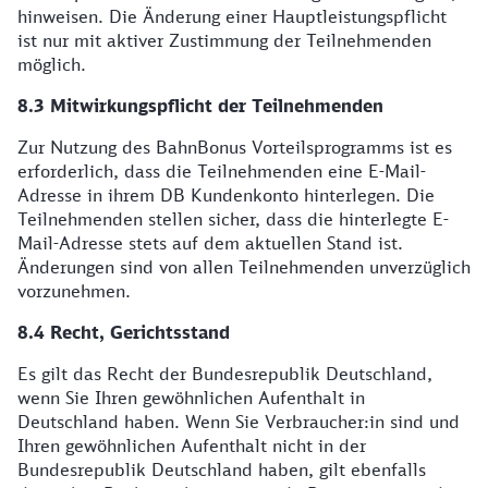
hinweisen. Die Änderung einer Hauptleistungspflicht
ist nur mit aktiver Zustimmung der Teilnehmenden
möglich.
​​​​​​8.3 Mitwirkungspflicht der Teilnehmenden
Zur Nutzung des BahnBonus Vorteilsprogramms ist es
erforderlich, dass die Teilnehmenden eine E-Mail-
Adresse in ihrem DB Kundenkonto hinterlegen. Die
Teilnehmenden stellen sicher, dass die hinterlegte E-
Mail-Adresse stets auf dem aktuellen Stand ist.
Änderungen sind von allen Teilnehmenden unverzüglich
vorzunehmen.
​​​​​​​8.4 Recht, Gerichtsstand
Es gilt das Recht der Bundesrepublik Deutschland,
wenn Sie Ihren gewöhnlichen Aufenthalt in
Deutschland haben. Wenn Sie Verbraucher:in sind und
Ihren gewöhnlichen Aufenthalt nicht in der
Bundesrepublik Deutschland haben, gilt ebenfalls