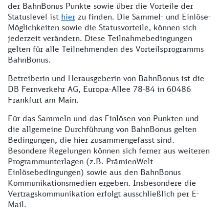
der BahnBonus Punkte sowie über die Vorteile der
Statuslevel ist
hier
zu finden. Die Sammel- und Einlöse-
Möglichkeiten sowie die Statusvorteile, können sich
jederzeit verändern. Diese Teilnahmebedingungen
gelten für alle Teilnehmenden des Vorteilsprogramms
BahnBonus.
Betreiberin und Herausgeberin von BahnBonus ist die
DB Fernverkehr AG, Europa-Allee 78-84 in 60486
Frankfurt am Main.
Für das Sammeln und das Einlösen von Punkten und
die allgemeine Durchführung von BahnBonus gelten
Bedingungen, die hier zusammengefasst sind.
Besondere Regelungen können sich ferner aus weiteren
Programmunterlagen (z.B. PrämienWelt
Einlösebedingungen) sowie aus den BahnBonus
Kommunikationsmedien ergeben. Insbesondere die
Vertragskommunikation erfolgt ausschließlich per E-
Mail.