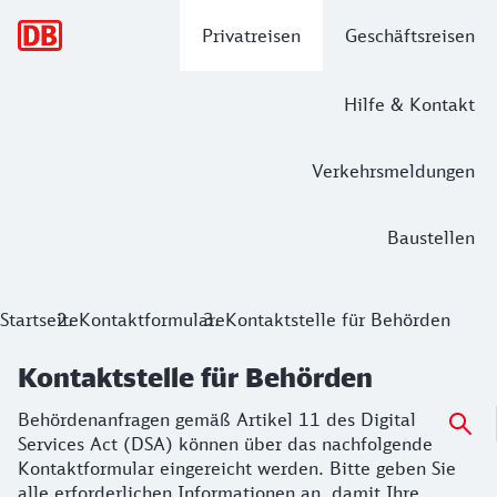
Hauptnavigation
Privatreisen
Geschäftsreisen
Hilfe & Kontakt
Verkehrsmeldungen
Baustellen
Kontaktstelle für Behörden
Startseite
Kontaktformulare
Kontaktstelle für Behörden
Behördenanfragen gemäß Artikel 11 des Digital Services Ac
Kontaktstelle für Behörden
Behördenanfragen gemäß Artikel 11 des Digital
Services Act (DSA) können über das nachfolgende
Kontaktformular eingereicht werden. Bitte geben Sie
alle erforderlichen Informationen an, damit Ihre