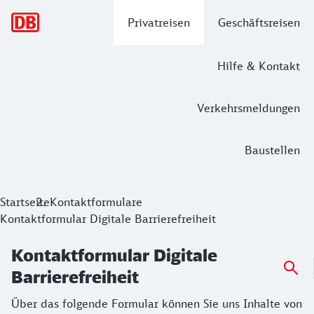
Hauptnavigation
Privatreisen
Geschäftsreisen
Hilfe & Kontakt
Verkehrsmeldungen
Baustellen
Kontaktformular Digitale Barrierefreih
Startseite
Kontaktformulare
Kontaktformular Digitale Barrierefreiheit
Über das folgende Formular können Sie uns Inhalte von Webs
Kontaktformular Digitale
Barrierefreiheit
Über das folgende Formular können Sie uns Inhalte von