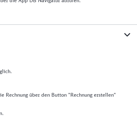
ber die App DB Navigator abrufen.
lich.
die Rechnung über den Button "Rechnung erstellen"
n.