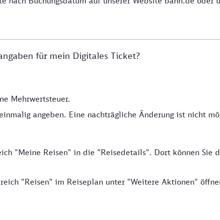
te nach Buchungsdatum auf unserer Website bahn.de oder ü
ngaben für mein Digitales Ticket?
hne Mehrwertsteuer.
nmalig angeben. Eine nachträgliche Änderung ist nicht mög
ich "Meine Reisen" in die "Reisedetails". Dort können Sie 
eich "Reisen" im Reiseplan unter "Weitere Aktionen" öffne