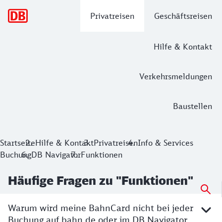
Hauptnavigation
Privatreisen
Geschäftsreisen
Hilfe & Kontakt
Verkehrsmeldungen
Baustellen
Startseite
Hilfe & Kontakt
Privatreisen
Info & Services
Buchung
DB Navigator
Funktionen
Häufige Fragen zu "Funktionen"
Warum wird meine BahnCard nicht bei jeder
Buchung auf bahn.de oder im DB Navigator