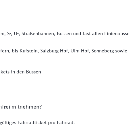
en, S-, U-, Straßenbahnen, Bussen und fast allen Linienbuss
erfern, bis Kufstein, Salzburg Hbf, Ulm Hbf, Sonneberg sow
kets in den Bussen
enfrei mitnehmen?
ültiges Fahrradticket pro Fahrrad.