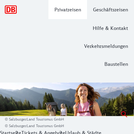
Hauptnavigation
Privatreisen
Geschäftsreisen
Hilfe & Kontakt
Verkehrsmeldungen
Baustellen
Mit der Bahn nach Salzburg und ins S
Das Salzburger Land mit einer Gesamtfläche von 7.156 Quad
Mit 18 täglichen Direktverbindungen im Fernverkehr der Bah
© SalzburgerLand Tourismus GmbH
© SalzburgerLand Tourismus GmbH
Startseite
Tickets & Angebote
Urlaub & Städte