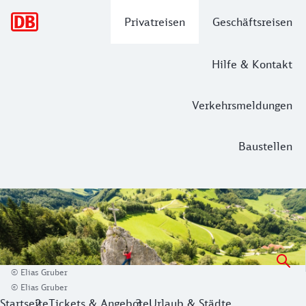
Hauptnavigation
Privatreisen
Geschäftsreisen
Hilfe & Kontakt
Verkehrsmeldungen
Baustellen
SummerRail - Mit der Bahn nach Oberö
Oberösterreich ist die große Bühne für beeindruckende Natu
© Elias Gruber
© Elias Gruber
Startseite
Tickets & Angebote
Urlaub & Städte