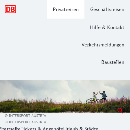
Hauptnavigation
Privatreisen
Geschäftsreisen
Hilfe & Kontakt
Verkehrsmeldungen
Baustellen
INTERSPORT Rent – Bike-Verleih für d
Als Kunde der
Deutschen Bahn
bekommst du
einen exklu
Lust auf unvergessliche Bike-Abenteuer in Deutschland, Ös
© INTERSPORT AUSTRIA
© INTERSPORT AUSTRIA
Vom
Citybike
, über das
E-Mountainbike
bis hin zum
Fully
Startseite
Tickets & Angebote
Urlaub & Städte