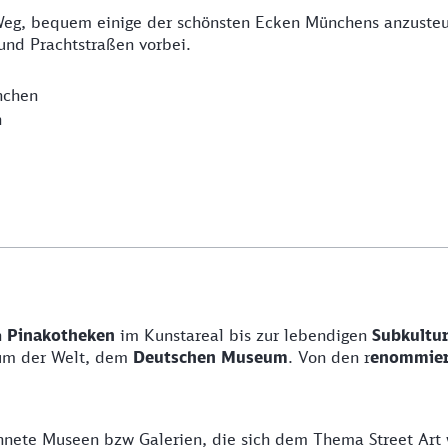
 Weg, bequem einige der schönsten Ecken Münchens anzuste
nd Prachtstraßen vorbei.
nchen
n
n
Pinakotheken
im Kunstareal bis zur lebendigen
Subkultur
um der Welt, dem
Deutschen Museum
. Von den r
enommier
ichnete Museen bzw Galerien, die sich dem Thema Street A