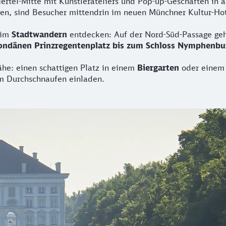
l-Mitte mit Künstlerateliers und Pop-up-Geschäften in alt
hen, sind Besucher mittendrin im neuen Münchner Kultur-Ho
eim
Stadtwandern
entdecken: Auf der Nord-Süd-Passage ge
ndänen Prinzregentenplatz bis zum Schloss Nymphenbu
ähe: einen schattigen Platz in einem
Biergarten
oder einem 
m Durchschnaufen einladen.