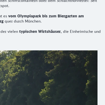
en Schiffscontainern oder dem Schlachthofviertel: Seit
tspot.
ht es
vom Olympiapark bis zum Biergarten am
rg
quer durch München.
der vielen
typischen Wirtshäuser
, die Einheimische und