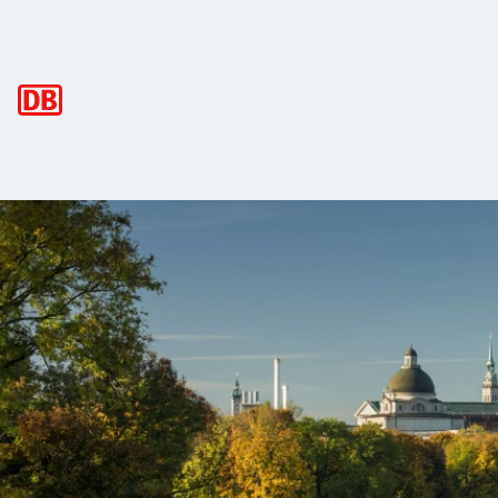
Hauptnavigation
München - die Metropole für Genießer
Neben beliebten und weltbekannten Sehenswürdigkeiten w
Spannende Kontraste bieten
Führungen durch die Stadtvie
Viele der Münchner Attraktionen kannst du am besten bei
Und bei all diesen Möglichkeiten hast du immer in der Näh