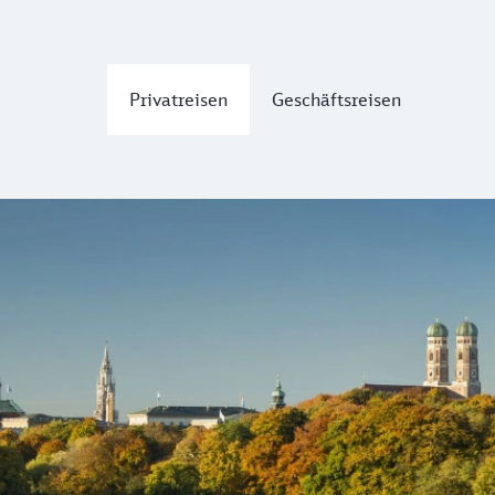
Privatreisen
Geschäftsreisen
ie der
Frauenkirche
, dem
Marienplatz
und dem
Englische
rtel
, von der Altstadt mit den Geschäften der ehemaligen 
m
Stadtwandern
entdecken: Auf der Nord-Süd-Passage geht
e: einen schattigen Platz in einem
Biergarten
oder einem de