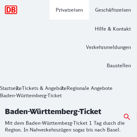
Hauptnavigation
Privatreisen
Geschäftsreisen
Hilfe & Kontakt
Verkehrsmeldungen
Baustellen
Baden-Württemberg-Ticket
Startseite
Tickets & Angebote
Regionale Angebote
Baden-Württemberg-Ticket
Mit dem Baden-Württemberg-Ticket 1 Tag durch die Region.
Baden-Württemberg-Ticket
Mit dem Baden-Württemberg-Ticket 1 Tag durch die
Region. In Nahverkehrszügen sogar bis nach Basel.