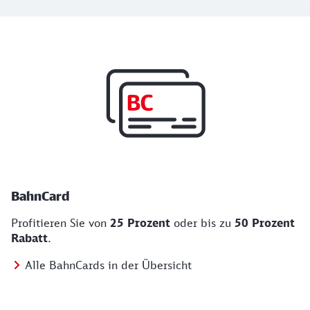
Top Angebote
BahnCard, BahnBonus und Urlaub und Städt
BahnCard
Profitieren Sie von
25 Prozent
oder bis zu
50 Prozent
Rabatt
.
Alle BahnCards in der Übersicht