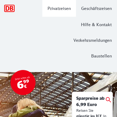
Hauptnavigation
Privatreisen
Geschäftsreisen
Hilfe & Kontakt
Verkehrsmeldungen
Baustellen
Top Angebot
Bahn Tickets & Services
Jetzt schon ab
6
99
€
Sparpreise ab
6,99 Euro
Reisen Sie
günstig im ICE
in