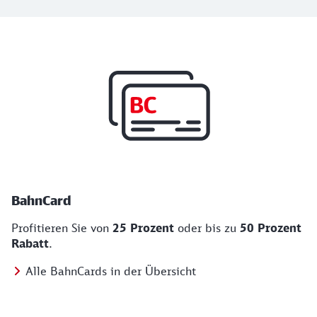
Top Angebote
BahnCard, BahnBonus und Urlaub und Städt
BahnCard
Profitieren Sie von
25 Prozent
oder bis zu
50 Prozent
Rabatt
.
Alle BahnCards in der Übersicht