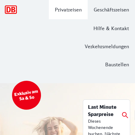
Hauptnavigation
Privatreisen
Geschäftsreisen
Hilfe & Kontakt
Verkehrsmeldungen
Baustellen
Top Angebot
Bahn Tickets & Services
Exklusiv am
Sa & So
Last Minute
Sparpreise
Dieses
Wochenende
buchen. Nächste