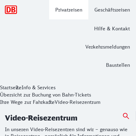
Hauptnavigation
Privatreisen
Geschäftsreisen
Hilfe & Kontakt
Verkehrsmeldungen
Baustellen
Video-Reisezentrum
Startseite
Info & Services
Übersicht zur Buchung von Bahn-Tickets
In unseren Video-Reisezentren sind wir – genauso wie in Re
Ihre Wege zur Fahrkarte
Video-Reisezentrum
Video-Reisezentrum
In unseren Video-Reisezentren sind wir – genauso wie