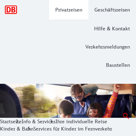
Hauptnavigation
Privatreisen
Geschäftsreisen
Hilfe & Kontakt
Verkehrsmeldungen
Baustellen
Services für Kinder im Fernverkehr - g
Mit unseren vielfältigen Überraschungen an Bord und den 
Startseite
Info & Services
Ihre individuelle Reise
Kinder & Bahn
Services für Kinder im Fernverkehr