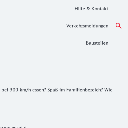
Hilfe & Kontakt
Verkehrsmeldungen
Baustellen
bei 300 km/h essen? Spaß im Familienbereich? Wie könnte e
ti bei 300 km/h essen? Spaß im Familienbereich? Wie
nzen gesetzt.