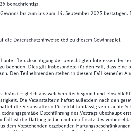
25 benachrichtigt.
ewinns bis zum bis zum 14. September 2025 bestätigen. Be
uf die Datenschutzhinweise tbd zu diesem Gewinnspiel.
iel unter Berücksichtigung der berechtigten Interessen der
 beenden. Dies gilt insbesondere für den Fall, dass eine
ann. Den Teilnehmenden stehen in diesem Fall keinerlei Ans
schränkt – gleich aus welchem Rechtsgrund und einschließli
ässigkeit. Die Veranstalterin haftet außerdem nach den gese
aftet die Veranstalterin für leicht fahrlässig verursachte S
die ordnungsgemäße Durchführung des Vertrags überhaupt erst
m Fall ist die Haftung jedoch auf den Ersatz des vorherseh
 aus dem Vorstehenden ergebenden Haftungsbeschränkungen g