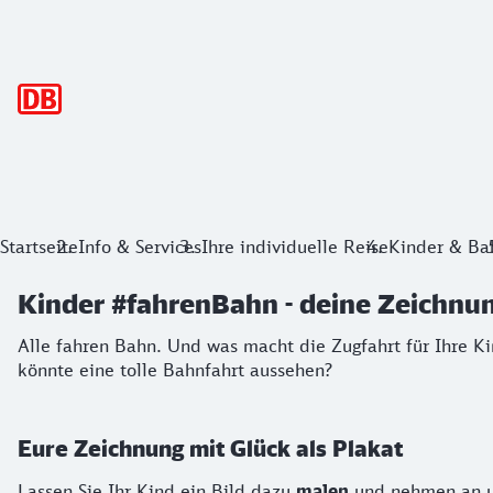
Hauptnavigation
Kinder #fahrenBahn - deine Zeichnung 
Alle fahren Bahn. Und was macht die Zugfahrt für Ihre Kin
Startseite
Info & Services
Ihre individuelle Reise
Kinder & Ba
Kinder #fahrenBahn - deine Zeichnun
Alle fahren Bahn. Und was macht die Zugfahrt für Ihre 
könnte eine tolle Bahnfahrt aussehen?
Eure Zeichnung mit Glück als Plakat
Lassen Sie Ihr Kind ein Bild dazu
malen
und nehmen an un