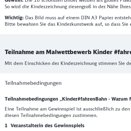
Gewinn:
Die 10 schönsten Bilder werden als großes Pla
So wird die Kinderzeichnung riesengroß in der Nähe Ihre
Wichtig:
Das Bild muss auf einem DIN A3 Papier entste
Bitte bewahren Sie das Kinderkunstwerk auf, so dass Sie 
Teilnahme am Malwettbewerb Kinder #fah
Mit dem Einschicken der Kinderzeichnung stimmen Sie d
Teilnahmebedingungen
Teilnahmebedingungen „Kinder#fahrenBahn - Warum fä
Teilnahmebedingungen
Eine Teilnahme am Gewinnspiel ist ausschließlich zu de
diesen Teilnahmebedingungen zustimmen.
Veranstalterin des Gewinnspiels