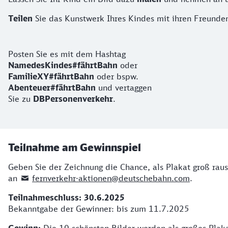
Teilen
Sie das Kunstwerk Ihres Kindes mit ihren Freund
So funktioniert's
Posten Sie es mit dem Hashtag
NamedesKindes#fährtBahn
oder
FamilieXY#fährtBahn
oder bspw.
Abenteuer#fährtBahn
und vertaggen
Sie zu
DBPersonenverkehr
.
Teilnahme am Gewinnspiel
Geben Sie der Zeichnung die Chance, als Plakat groß rau
an
fernverkehr-aktionen@deutschebahn.com
.
Teilnahmeschluss: 30.6.2025
Bekanntgabe der Gewinner: bis zum 11.7.2025