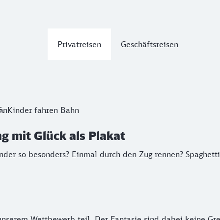
Privatreisen
Geschäftsreisen
mit Glück als Plakat
der so besonders? Einmal durch den Zug rennen? Spaghetti 
hn
Kinder fahren Bahn
g mit Glück als Plakat
Kinder so besonders? Einmal durch den Zug rennen? Spaghet
serem Wettbewerb teil. Der Fantasie sind dabei keine Gre