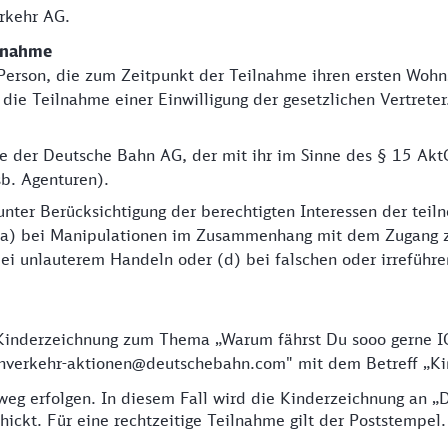
erkehr AG.
ilnahme
e Person, die zum Zeitpunkt der Teilnahme ihren ersten Wohn
f die Teilnahme einer Einwilligung der gesetzlichen Vertret
e der Deutsche Bahn AG, der mit ihr im Sinne des § 15 
sb. Agenturen).
 unter Berücksichtigung der berechtigten Interessen der te
 (a) bei Manipulationen im Zusammenhang mit dem Zugang z
bei unlauterem Handeln oder (d) bei falschen oder irrefü
Kinderzeichnung zum Thema „Warum fährst Du sooo gerne ICE
rnverkehr-aktionen@deutschebahn.com" mit dem Betreff „Ki
weg erfolgen. In diesem Fall wird die Kinderzeichnung an „
ickt. Für eine rechtzeitige Teilnahme gilt der Poststempel.