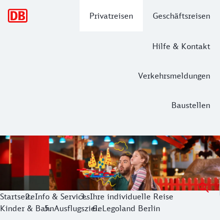
Hauptnavigation
Privatreisen
Geschäftsreisen
Hilfe & Kontakt
Verkehrsmeldungen
Baustellen
LEGOLAND® Berlin: Mit der Bahn zum b
Tauchen Sie ein in die Welt der bunten Klötze und entdeck
Startseite
Info & Services
Ihre individuelle Reise
Kinder & Bahn
Ausflugsziele
Legoland Berlin