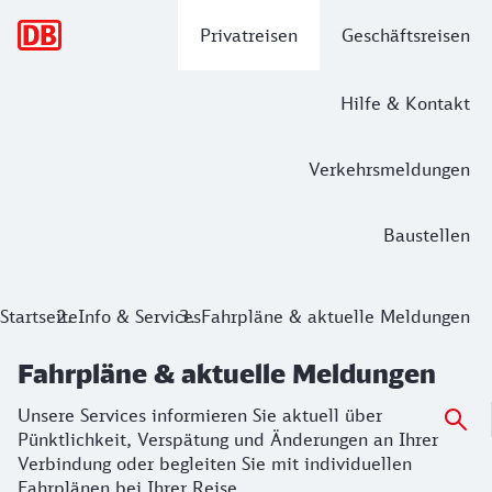
Hauptnavigation
Privatreisen
Geschäftsreisen
Hilfe & Kontakt
Verkehrsmeldungen
Baustellen
Fahrpläne & aktuelle Meldungen
Startseite
Info & Services
Fahrpläne & aktuelle Meldungen
Unsere Services informieren Sie aktuell über Pünktlichkeit
Fahrpläne & aktuelle Meldungen
Unsere Services informieren Sie aktuell über
Pünktlichkeit, Verspätung und Änderungen an Ihrer
Verbindung oder begleiten Sie mit individuellen
Fahrplänen bei Ihrer Reise.