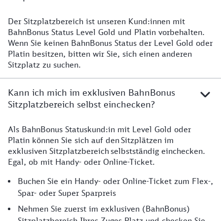
Der Sitzplatzbereich ist unseren Kund:innen mit
Besondere Sitzplätze
BahnBonus Status Level Gold und Platin vorbehalten.
Wenn Sie keinen BahnBonus Status der Level Gold oder
Platin besitzen, bitten wir Sie, sich einen anderen
Sitzplatz zu suchen.
Kann ich mich im exklusiven BahnBonus
Sitzplatzbereich selbst einchecken?
Als BahnBonus Statuskund:in mit Level Gold oder
Selbst einchecken
Platin können Sie sich auf den Sitzplätzen im
exklusiven Sitzplatzbereich selbstständig einchecken.
Egal, ob mit Handy- oder Online-Ticket.
Buchen Sie ein Handy- oder Online-Ticket zum Flex-,
Spar- oder Super Sparpreis
Nehmen Sie zuerst im exklusiven (BahnBonus)
Sitzplatzbereich Ihres Zuges Platz und checken Sie