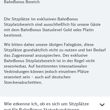
BahnBonus Bereich
Weitere Beschreibung
Die Sitzplätze im exklusiven BahnBonus
Sitzplatzbereich sind ausschließlich für unsere Gäste
mit dem BahnBonus Statuslevel Gold oder Platin
bestimmt.
Wir bitten daher unsere übrigen Fahrgäste, diese
Sitzplätze grundsätzlich nicht zu nutzen und bei Bedarf
das Zugpersonal anzusprechen. ​Der exklusive
BahnBonus Sitzplatzbereich ist in der Regel nicht
reservierbar. Auf bestimmten internationalen
Verbindungen können jedoch einzelnen Plätze
reserviert sein – auch auf deutschen
Streckenabschnitten.
Fragen und Antworten
Wie erkenne ich, ob es sich um Sitzplätze
nur für BahnBonus Statuskund:innen