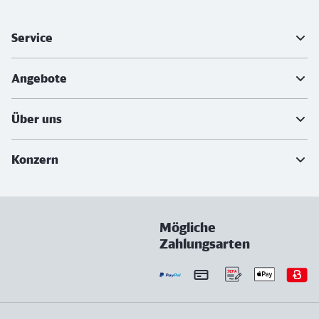
Weiterführende Informationen
Service
Angebote
Über uns
Konzern
Mögliche
Zahlungsarten