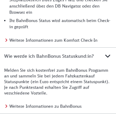
anschließend über den DB Navigator oder den
Browser ein
Ihr BahnBonus Status wird automatisch beim Check-
in geprüft
Weitere Informationen zum Komfort Check-In
Wie werde ich BahnBonus Statuskund:in?
Melden Sie sich kostenfrei zum BahnBonus Programm
Statuskunde werden
an und sammeln Sie bei jedem Fahrkartenkauf
Statuspunkte (ein Euro entspricht einem Statuspunkt).
Je nach Punktestand erhalten Sie Zugriff auf
verschiedene Vorteile.
Weitere Informationen zu BahnBonus