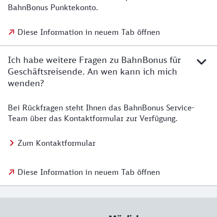
BahnBonus Punktekonto.
Diese Information in neuem Tab öffnen
Ich habe weitere Fragen zu BahnBonus für
Geschäftsreisende. An wen kann ich mich
wenden?
Bei Rückfragen steht Ihnen das BahnBonus Service-
Team über das Kontaktformular zur Verfügung.
Zum Kontaktformular
Diese Information in neuem Tab öffnen