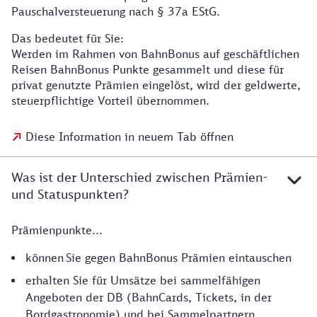
Pauschalversteuerung nach § 37a EStG.
Das bedeutet für Sie:
Werden im Rahmen von BahnBonus auf geschäftlichen
Reisen BahnBonus Punkte gesammelt und diese für
privat genutzte Prämien eingelöst, wird der geldwerte,
steuerpflichtige Vorteil übernommen.
Diese Information in neuem Tab öffnen
Was ist der Unterschied zwischen Prämien-
und Statuspunkten?
Prämienpunkte...
können Sie gegen BahnBonus Prämien eintauschen
erhalten Sie für Umsätze bei sammelfähigen
Angeboten der DB (BahnCards, Tickets, in der
Bordgastronomie) und bei Sammelpartnern