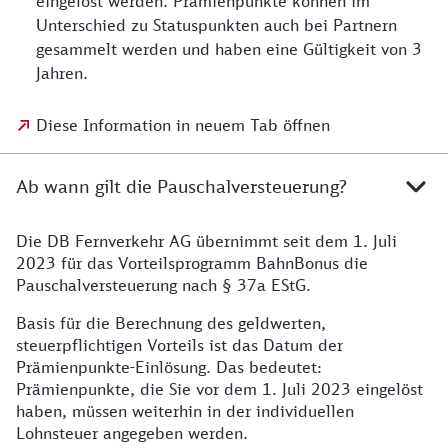
eingelöst werden. Prämienpunkte können im
Unterschied zu Statuspunkten auch bei Partnern
gesammelt werden und haben eine Gültigkeit von 3
Jahren.
Diese Information in neuem Tab öffnen
Ab wann gilt die Pauschalversteuerung?
Die DB Fernverkehr AG übernimmt seit dem 1. Juli
2023 für das Vorteilsprogramm BahnBonus die
Pauschalversteuerung nach § 37a EStG.
Basis für die Berechnung des geldwerten,
steuerpflichtigen Vorteils ist das Datum der
Prämienpunkte-Einlösung. Das bedeutet:
Prämienpunkte, die Sie vor dem 1. Juli 2023 eingelöst
haben, müssen weiterhin in der individuellen
Lohnsteuer angegeben werden.