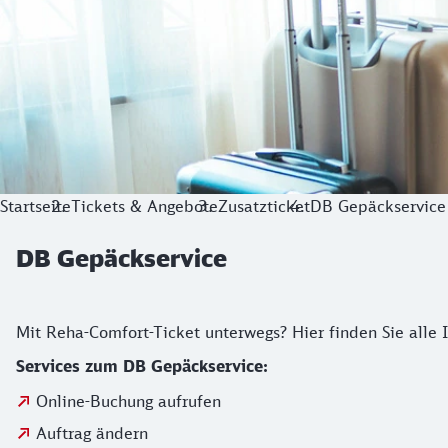
Startseite
Tickets & Angebote
Zusatzticket
DB Gepäckservice
DB Gepäckservice
Linkliste für Rehabilitanden
Mit Reha-Comfort-Ticket unterwegs? Hier finden Sie alle
Services zum DB Gepäckservice:
Online-Buchung aufrufen
Auftrag ändern