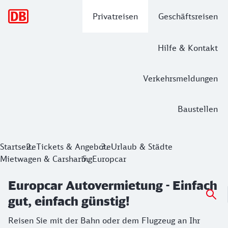
Hauptnavigation
Privatreisen
Geschäftsreisen
Hilfe & Kontakt
Verkehrsmeldungen
Baustellen
Europcar Autovermietung - Einfach gut
Startseite
Tickets & Angebote
Urlaub & Städte
Mietwagen & Carsharing
Europcar
Reisen Sie mit der Bahn oder dem Flugzeug an Ihr Wunschzi
Europcar Autovermietung - Einfach
gut, einfach günstig!
Reisen Sie mit der Bahn oder dem Flugzeug an Ihr