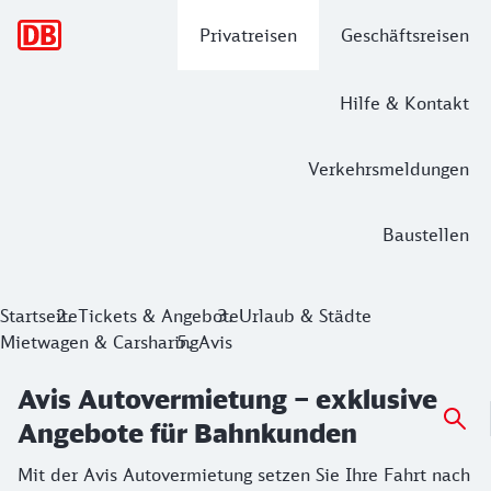
Hauptnavigation
Privatreisen
Geschäftsreisen
Hilfe & Kontakt
Verkehrsmeldungen
Baustellen
Avis Autovermietung – exklusive Ang
Startseite
Tickets & Angebote
Urlaub & Städte
Mietwagen & Carsharing
Avis
Mit der Avis Autovermietung setzen Sie Ihre Fahrt nach Ihr
Avis Autovermietung – exklusive
Angebote für Bahnkunden
Mit der Avis Autovermietung setzen Sie Ihre Fahrt nach