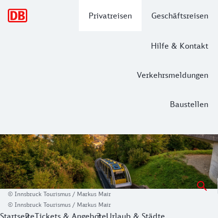
Hauptnavigation
Privatreisen
Geschäftsreisen
Hilfe & Kontakt
Verkehrsmeldungen
Baustellen
Ein Grund, draußen zu sein: grenzenlos
Ein Urlaub, unzählige Möglichkeiten – das bietet die Regio
Das Beste: Zahlreiche Aktivitäten und Erlebnisse in Innsb
© Innsbruck Tourismus / Markus Mair
© Innsbruck Tourismus / Markus Mair
Startseite
Tickets & Angebote
Urlaub & Städte