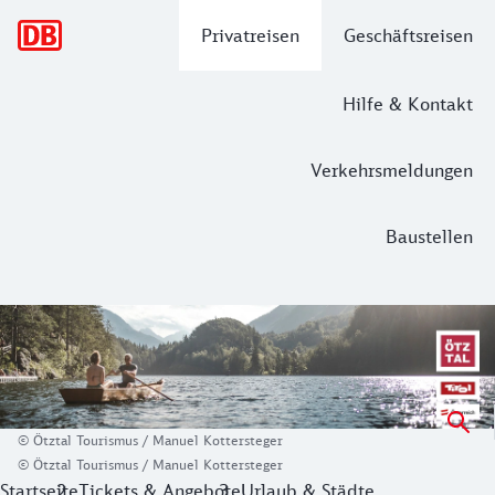
Hauptnavigation
Privatreisen
Geschäftsreisen
Hilfe & Kontakt
Verkehrsmeldungen
Baustellen
Ein Bergsommer im Ötztal
Bergsommer im Ötztal bedeutet Neues entdecken, sich selbst 
Für Klein und Groß, hoch oben wie tief unten, bietet das Ö
© Ötztal Tourismus / Manuel Kottersteger
Die
Area 47
hat am Taleingang auf ca. 9,5 Hektar ein riesi
© Ötztal Tourismus / Manuel Kottersteger
Startseite
Tickets & Angebote
Urlaub & Städte