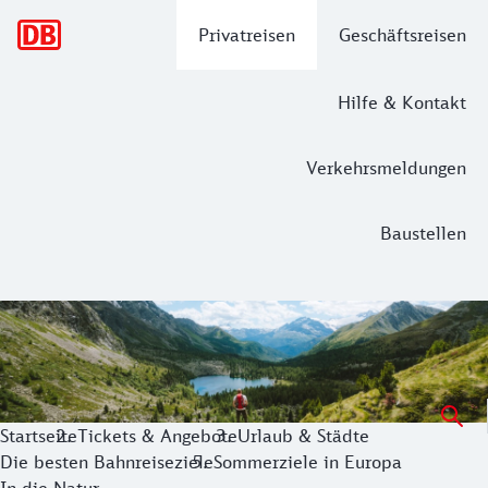
Hauptnavigation
Privatreisen
Geschäftsreisen
Hilfe & Kontakt
Verkehrsmeldungen
Baustellen
Mit der Familie im Sommer unterwegs
Urlaub macht man mit der Bahn. Entdecke die schönsten So
Startseite
Tickets & Angebote
Urlaub & Städte
Die besten Bahnreiseziele
Sommerziele in Europa