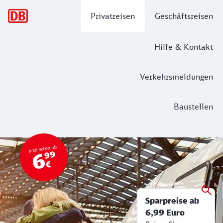
Hauptnavigation
Privatreisen
Geschäftsreisen
Hilfe & Kontakt
Verkehrsmeldungen
Baustellen
super-sparpreis-test
Mit dem Super Sparpreis günstig durc
Jetzt schon ab
6
99
€
Sparpreise ab
6,99 Euro