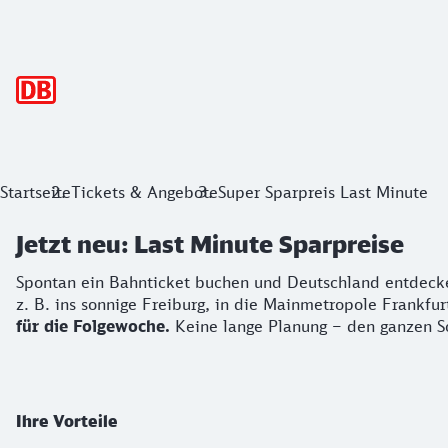
Hauptnavigation
Jetzt neu: Last Minute Sparpreise
Startseite
Tickets & Angebote
Super Sparpreis Last Minute
Jetzt neu: Last Minute Sparpreise
Spontan ein Bahnticket buchen und Deutschland entdecken – 
Spontan ein Bahnticket buchen und Deutschland entdecken 
z. B. ins sonnige Freiburg, in die Mainmetropole Frankfur
für die Folgewoche.
Keine lange Planung – den ganzen 
Ihre Vorteile