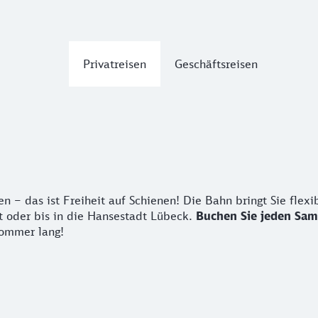
Privatreisen
Geschäftsreisen
das ist Freiheit auf Schienen! Die Bahn bringt Sie flexibel
– das ist Freiheit auf Schienen! Die Bahn bringt Sie flexi
t oder bis in die Hansestadt Lübeck.
Buchen Sie jeden Sam
Sommer lang!