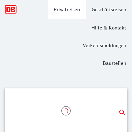
Hauptnavigation
Privatreisen
Geschäftsreisen
Hilfe & Kontakt
Verkehrsmeldungen
Baustellen
Schnell und günstig mit dem Super Spa
Ab 19,99 Euro direkt nach Österreich, z. B. von München 
Ab 37,99 Euro nach Österreich, z. B. von Hamburg, Köln od