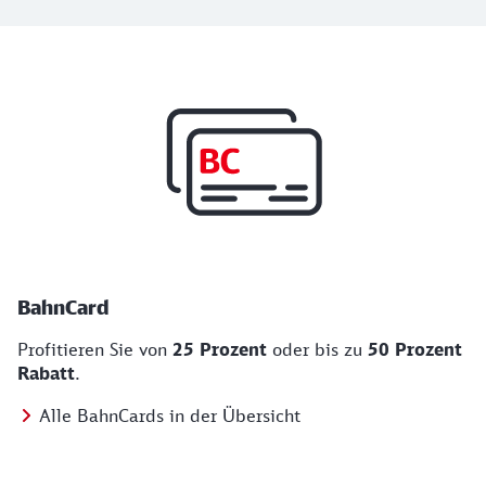
Top Angebote
BahnCard, BahnBonus und Urlaub und Städt
BahnCard
Profitieren Sie von
25 Prozent
oder bis zu
50 Prozent
Rabatt
.
Alle BahnCards in der Übersicht