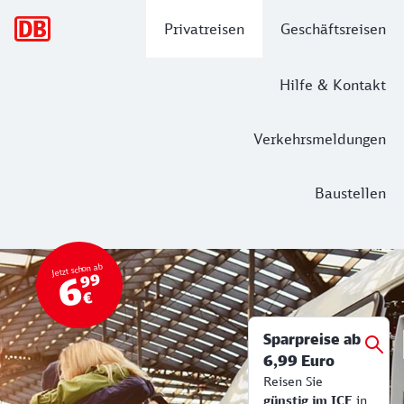
Hauptnavigation
Privatreisen
Geschäftsreisen
Hilfe & Kontakt
Verkehrsmeldungen
Baustellen
Top Angebot
Bahn Tickets & Services
Jetzt schon ab
6
99
€
Sparpreise ab
6,99 Euro
Reisen Sie
günstig im ICE
in