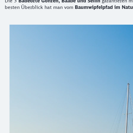
Die 3
Badeorte Göhren, Baabe und Sellin
garantieren m
besten Überblick hat man vom
Baumwipfelpfad im Nat