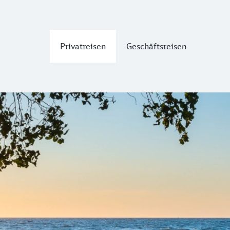
Privatreisen
Geschäftsreisen
 Meer
chaft des Biosphärenreservats Südost-Rügen bilden Land u
kilometerlangen feinsandigen Stränden
zwischen historis