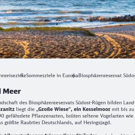
hnreiseziele
Sommerziele in Europa
Biosphärenreservat Südo
d Meer
dschaft des Biosphärenreservats Südost-Rügen bilden Land
ranitz
liegt die
„Große Wiese“, ein Kesselmoor
mit bis zu
0 gefährdete Pflanzenarten, brüten seltene Vogelarten wie
as größte Raubtier Deutschlands, auf Heringsjagd.