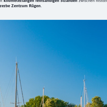
it
kilometerlangen feinsandigen Stränden
zwischen histor
urerbe Zentrum Rügen
.