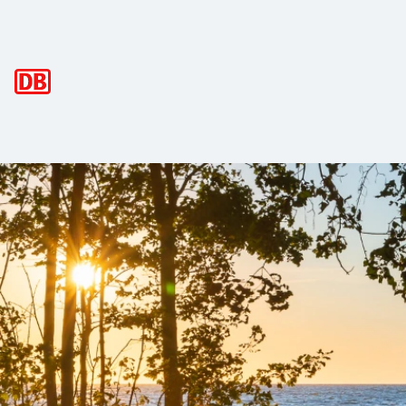
Hauptnavigation
Südost-Rügen: Sinfonie aus Land und
In der ebenso harmonischen wie abwechslungsreichen Lands
Die 3
Badeorte Göhren, Baabe und Sellin
garantieren mit