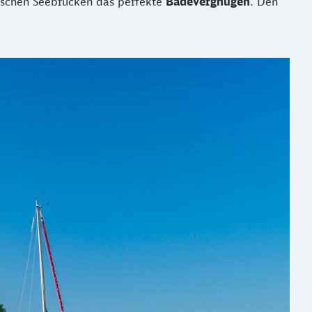
ischen Seebrücken das perfekte
Badevergnügen
. Den