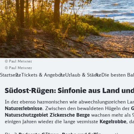
© Paul Meixner
© Paul Meixner
Startseite
Tickets & Angebote
Urlaub & Städte
Die besten Ba
Südost-Rügen: Sinfonie aus Land un
In der ebenso harmonischen wie abwechslungsreichen Lan
Naturerlebnisse
. Zwischen den bewaldeten Hügeln der
G
Naturschutzgebiet Zickersche Berge
wachsen mehr als 9
einigen Jahren wieder die lange vermisste
Kegelrobbe
, d