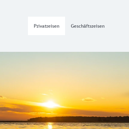
Privatreisen
Geschäftsreisen
der Kraniche
mnisvolle
Moore
prägen den Müritz-Nationalpark. Die größ
: Am Himmel zieht der
Seeadler
seine Kreise, der
Fischadle
lometer langes Netz von
Wander- und Radwegen
. Das multi