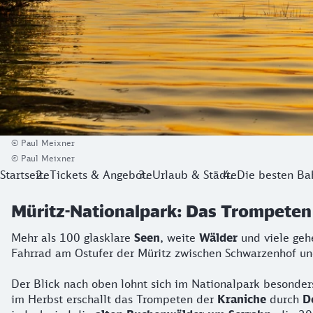
© Paul Meixner
© Paul Meixner
Startseite
Tickets & Angebote
Urlaub & Städte
Die besten Ba
Müritz-Nationalpark: Das Trompeten
Mehr als 100 glasklare
Seen
, weite
Wälder
und viele geh
Fahrrad am Ostufer der Müritz zwischen Schwarzenhof un
Der Blick nach oben lohnt sich im Nationalpark besonde
im Herbst erschallt das Trompeten der
Kraniche
durch
D