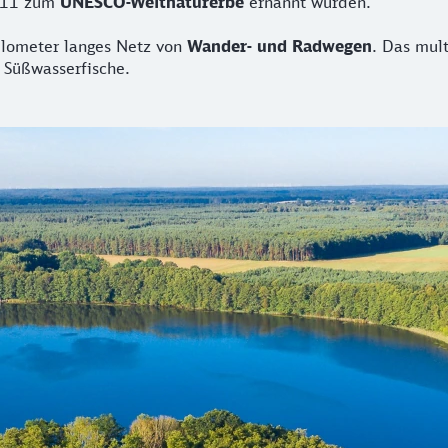
011 zum
UNESCO-Weltnaturerbe
ernannt wurden.
Kilometer langes Netz von
Wander- und Radwegen
. Das mul
 Süßwasserfische.