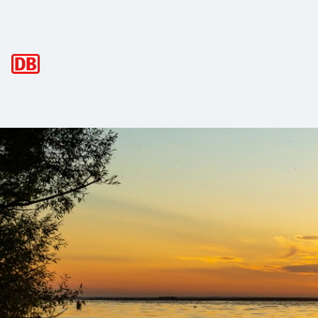
Hauptnavigation
Müritz-Nationalpark: Das Trompeten 
Mehr als 100 glasklare
Seen
, weite
Wälder
und viele gehei
Der Blick nach oben lohnt sich im Nationalpark besonders
Durch die sanft hügelige Landschaft führt ein rund 650 Ki