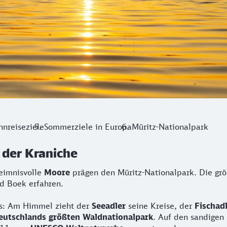
hnreiseziele
Sommerziele in Europa
Müritz-Nationalpark
 der Kraniche
eimnisvolle
Moore
prägen den Müritz-Nationalpark. Die g
d Boek erfahren.
rs: Am Himmel zieht der
Seeadler
seine Kreise, der
Fischad
eutschlands größten Waldnationalpark
. Auf den sandigen 