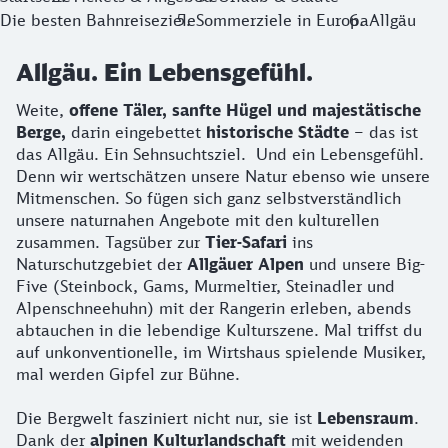
Und nicht zu vergessen: Von
Memmingen
ging der Geist der
Die besten Bahnreiseziele
Sommerziele in Europa
Allgäu
Allgäu. Ein Lebensgefühl.
Weite,
offene Täler, sanfte Hügel und majestätische
Berge,
darin eingebettet
historische Städte
– das ist
das Allgäu. Ein Sehnsuchtsziel. Und ein Lebensgefühl.
Denn wir wertschätzen unsere Natur ebenso wie unsere
Mitmenschen. So fügen sich ganz selbstverständlich
unsere naturnahen Angebote mit den kulturellen
zusammen. Tagsüber zur
Tier-Safari
ins
Naturschutzgebiet der
Allgäuer Alpen
und unsere Big-
Five (Steinbock, Gams, Murmeltier, Steinadler und
Alpenschneehuhn) mit der Rangerin erleben, abends
abtauchen in die lebendige Kulturszene. Mal triffst du
auf unkonventionelle, im Wirtshaus spielende Musiker,
mal werden Gipfel zur Bühne.
Die Bergwelt fasziniert nicht nur, sie ist
Lebensraum
.
Dank der
alpinen Kulturlandschaft
mit weidenden