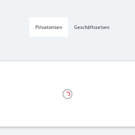
Privatreisen
Geschäftsreisen
b 21,99 Euro
em 1. Geltungstag gegen Entgelt oder innerhalb von 3 Stund