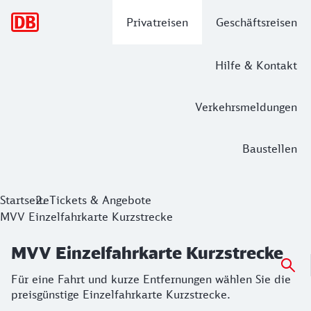
Hauptnavigation
Privatreisen
Geschäftsreisen
Hilfe & Kontakt
Verkehrsmeldungen
Baustellen
MVV Einzelfahrkarte Kurzstrecke
Startseite
Tickets & Angebote
MVV Einzelfahrkarte Kurzstrecke
Für eine Fahrt und kurze Entfernungen wählen Sie die preis
MVV Einzelfahrkarte Kurzstrecke
Für eine Fahrt und kurze Entfernungen wählen Sie die
preisgünstige Einzelfahrkarte Kurzstrecke.