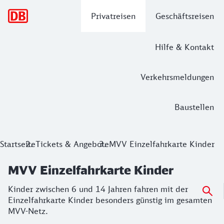
Hauptnavigation
Privatreisen
Geschäftsreisen
Hilfe & Kontakt
Verkehrsmeldungen
Baustellen
MVV Einzelfahrkarte Kinder
Startseite
Tickets & Angebote
MVV Einzelfahrkarte Kinder
Kinder zwischen 6 und 14 Jahren fahren mit der Einzelfah
MVV Einzelfahrkarte Kinder
Kinder zwischen 6 und 14 Jahren fahren mit der
Einzelfahrkarte Kinder besonders günstig im gesamten
MVV-Netz.