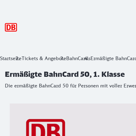
Hauptnavigation
Ermäßigte BahnCard 50, 1. Klasse
Startseite
Tickets & Angebote
BahnCards
Ermäßigte BahnCard
Die ermäßigte BahnCard 50 für Personen mit voller Erwer
Ermäßigte BahnCard 50, 1. Klasse
Die ermäßigte BahnCard 50 für Personen mit voller Erw