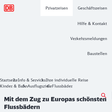
Hauptnavigation
Privatreisen
Geschäftsreisen
Hilfe & Kontakt
Verkehrsmeldungen
Baustellen
Mit dem Zug zu Europas schönsten Fl
Wie wäre es mit ein wenig Abwechslung zu den Schwimmbäder
Startseite
Info & Services
Ihre individuelle Reise
Kinder & Bahn
Ausflugsziele
Flussbäder
Mit dem Zug zu Europas schönsten
Flussbädern