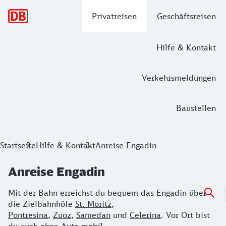
Hauptnavigation
Privatreisen
Geschäftsreisen
Hilfe & Kontakt
Verkehrsmeldungen
Baustellen
Startseite
Hilfe & Kontakt
Anreise Engadin
Anreise Engadin
Mit der Bahn erreichst du bequem das Engadin über
die Zielbahnhöfe
St. Moritz
,
Pontresina
,
Zuoz
,
Samedan
und
Celerina
. Vor Ort bist