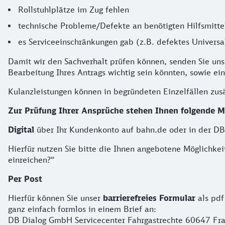
Rollstuhlplätze im Zug fehlen
technische Probleme/Defekte an benötigten Hilfsmittel
es Serviceeinschränkungen gab (z.B. defektes Univers
Damit wir den Sachverhalt prüfen können, senden Sie uns
Bearbeitung Ihres Antrags wichtig sein könnten, sowie ei
Kulanzleistungen können in begründeten Einzelfällen zus
Zur Prüfung Ihrer Ansprüche stehen Ihnen folgende Mö
Digital
über Ihr Kundenkonto auf bahn.de oder in der DB
Hierfür nutzen Sie bitte die Ihnen angebotene Möglichke
einreichen?“
Per Post
Hierfür können Sie unser
barrierefreies Formular
als pdf
ganz einfach formlos in einem Brief an:
DB Dialog GmbH Servicecenter Fahrgastrechte 60647 Fra