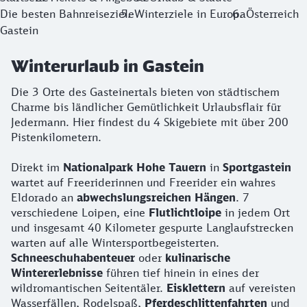
Die besten Bahnreiseziele
Winterziele in Europa
Österreich
Gastein
Winterurlaub in Gastein
Die 3 Orte des Gasteinertals bieten von städtischem
Charme bis ländlicher Gemütlichkeit Urlaubsflair für
Jedermann. Hier findest du 4 Skigebiete mit über 200
Pistenkilometern.
Direkt im
Nationalpark Hohe Tauern
in
Sportgastein
wartet auf Freeriderinnen und Freerider ein wahres
Eldorado an
abwechslungsreichen Hängen
. 7
verschiedene Loipen, eine
Flutlichtloipe
in jedem Ort
und insgesamt 40 Kilometer gespurte Langlaufstrecken
warten auf alle Wintersportbegeisterten.
Schneeschuhabenteuer
oder
kulinarische
Wintererlebnisse
führen tief hinein in eines der
wildromantischen Seitentäler.
Eisklettern
auf vereisten
Wasserfällen, Rodelspaß,
Pferdeschlittenfahrten
und