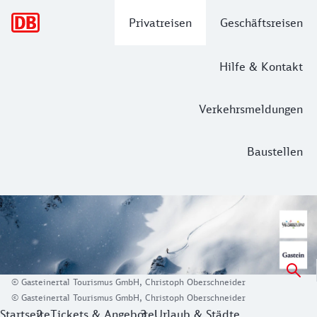
Hauptnavigation
Privatreisen
Geschäftsreisen
Hilfe & Kontakt
Verkehrsmeldungen
Baustellen
Winterurlaub in Gastein
Die 3 Orte des Gasteinertals bieten von städtischem Charme
Direkt im
Nationalpark Hohe Tauern
in
Sportgastein
wart
© Gasteinertal Tourismus GmbH, Christoph Oberschneider
Im Anschluss an einen sportlichen Tag bringst du die Lebe
© Gasteinertal Tourismus GmbH, Christoph Oberschneider
Startseite
Tickets & Angebote
Urlaub & Städte