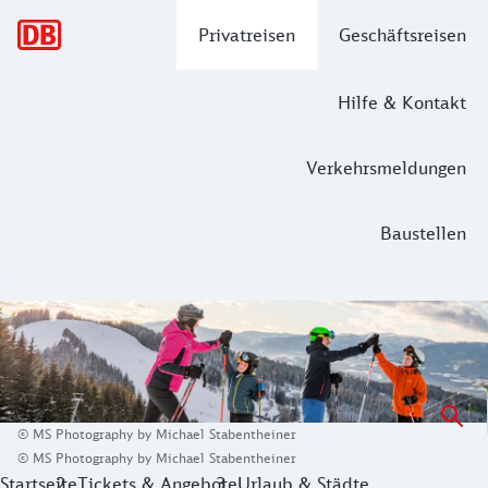
Hauptnavigation
Privatreisen
Geschäftsreisen
Hilfe & Kontakt
Verkehrsmeldungen
Baustellen
Familien-Skivergnügen auf der Simon
Als Teil der Kärntner Nockberge und der Gurktaler Alpen g
Breite, top gepflegte Skipisten und das neue, liebevoll ges
© MS Photography by Michael Stabentheiner
© MS Photography by Michael Stabentheiner
Startseite
Tickets & Angebote
Urlaub & Städte