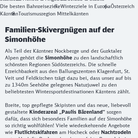
Die besten Bahnreiseziele
Winterziele in Europa
Österreich
Kärnten
Tourismusregion Mittelkärnten
Familien-Skivergnügen auf der
Simonhöhe
Als Teil der Kärntner Nockberge und der Gurktaler
Alpen gehört die
Simonhöhe
zu den landschaftlich
schönsten Regionen Südösterreichs. Die schnelle
Erreichbarkeit aus den Ballungszentren Klagenfurt, St.
Veit und Feldkirchen trägt dazu bei, dass unser auf bis
zu 1340m Seehöhe gelegenes Naturjuwel zu den
beliebtesten Wintersportdestinationen Kärntens zählt.
Breite, top gepflegte Skipisten und das neue, liebevoll
gestaltete
Kinderareal „Paulis Bärenland“
sorgen
dafür, dass sich besonders Familien auf der Simonhöhe
so richtig wohlfühlen! Viele wiederkehrende Angebote
wie
Flutlichtskifahren
am Hocheck oder
Nachtrodeln