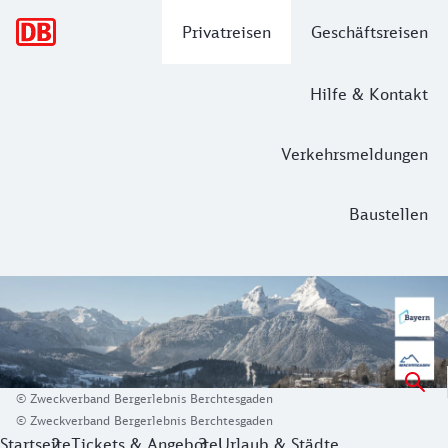
Hauptnavigation
Privatreisen
Geschäftsreisen
Hilfe & Kontakt
Verkehrsmeldungen
Baustellen
Berchtesgaden - ein wahres Paradies f
Insbesondere Genuss-Skifahrer:innen, Familien und Einste
Nicht nur der einzige
Alpen-Nationalpark
Deutschlands loc
© Zweckverband Bergerlebnis Berchtesgaden
© Zweckverband Bergerlebnis Berchtesgaden
Startseite
Tickets & Angebote
Urlaub & Städte