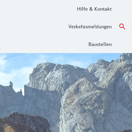
Hilfe & Kontakt
Verkehrsmeldungen
Baustellen
dir entdeckt zu werden. Hier im Westen Österreichs begegne
inem besonderen Naturerlebnis. Eine echte Besonderheit ist 
führt dich durch vier Erlebnisräume, in denen das Thema W
n in Gargellen oder radelst zum Kristberg oder ins Wasserst