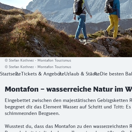
© Stefan Kothner - Montafon Tourismus
© Stefan Kothner - Montafon Tourismus
Startseite
Tickets & Angebote
Urlaub & Städte
Die besten Ba
Montafon – wasserreiche Natur im W
Eingebettet zwischen den majestätischen Gebirgsketten R
begegnet dir das Element Wasser auf Schritt und Tritt: Es
schimmernden Bergseen.
Wusstest du, dass das Montafon zu den wasserreichsten 