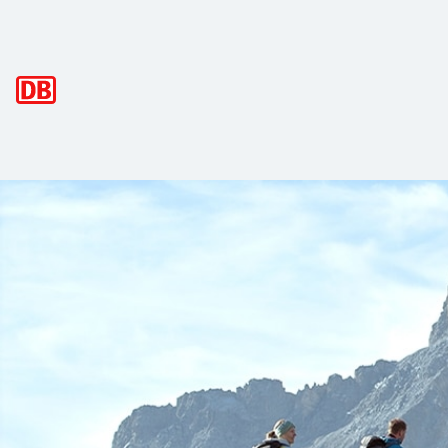
Hauptnavigation
Montafon – wasserreiche Natur im We
Eingebettet zwischen den majestätischen Gebirgsketten Räti
Wusstest du, dass das Montafon zu den wasserreichsten Regi
Auf den abwechslungsreichen Wanderwegen kannst du die Kra
Auch abseits der Wanderwege gibt es für dich einiges zu en
Komm ins Montafon und lass dich von der Natur und ihrer 