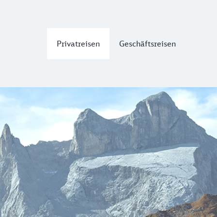
Privatreisen
Geschäftsreisen
sten Österreichs
kon, Verwall und Silvretta wartet das Montafon darauf, von 
onen Europas gehört? Das macht deinen Aufenthalt hier zu e
ft des Wassers hautnah spüren. Das „Alpenmosaik Montafon“ 
tdecken: Stell dir vor, du erklimmst spektakuläre Schluchte
unbändigen Wasserkraft verzaubern!