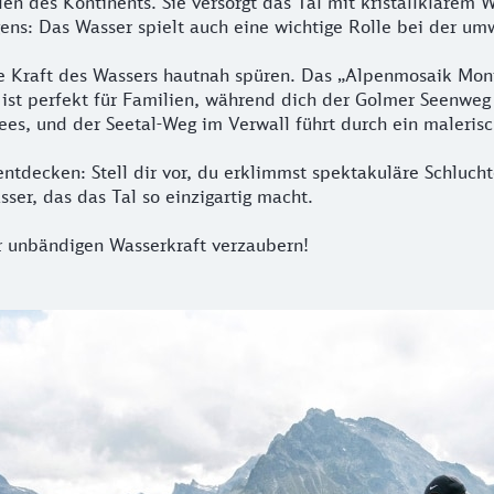
len des Kontinents. Sie versorgt das Tal mit kristallklarem
igens: Das Wasser spielt auch eine wichtige Rolle bei der u
Kraft des Wassers hautnah spüren. Das „Alpenmosaik Monta
t perfekt für Familien, während dich der Golmer Seenweg zu
es, und der Seetal-Weg im Verwall führt durch ein malerisc
ntdecken: Stell dir vor, du erklimmst spektakuläre Schlucht
er, das das Tal so einzigartig macht.
r unbändigen Wasserkraft verzaubern!