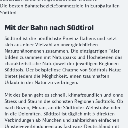
Die besten Bahnreiseziele
Sommerziele in Europa
Italien
Gut zu wissen:
Südtirol
Bei (fast) allen Unterkünften gibt es den kostenlosen „Süd
Mit der Bahn nach Südtirol
Südtirol ist die nördlichste Provinz Italiens und setzt
sich aus einer Vielzahl an unvergleichlichen
Naturphänomenen zusammen. Die einzigartigen Täler
bilden zusammen mit Naturparks und Hochebenen das
charakteristische Naturjuwel der jeweiligen Regionen
Südtirols. Der beispiellose Charme von Südtirols Natur
bietet jedem die Möglichkeit, einen traumhaften
Urlaub in der Natur zu verbringen.
Mit der Bahn geht es schnell, klimafreundlich und ohne
Stress und Stau in die schönsten Regionen Südtirols. Ob
nach Bozen, Meran, an die Südtiroler Weinstraße oder
in die Dolomiten. Südtirol ist täglich mit 5 direkten
Verbindungen ab München und zahlreichen einfachen
Umsteigeverbindungen aus fast ganz Deutschland mit