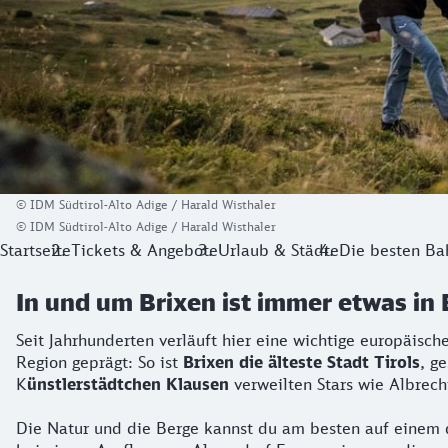
© IDM Südtirol-Alto Adige / Harald Wisthaler
© IDM Südtirol-Alto Adige / Harald Wisthaler
Startseite
Tickets & Angebote
Urlaub & Städte
Die besten Ba
In und um Brixen ist immer etwas i
Seit Jahrhunderten verläuft hier eine wichtige europäisc
Region geprägt: So ist
Brixen die älteste Stadt Tirols
, g
K
ünstlerstädtchen Klausen
verweilten Stars wie Albrech
Die Natur und die Berge kannst du am besten auf einem d