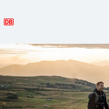
Hauptnavigation
In und um Brixen ist immer etwas in 
Seit Jahrhunderten verläuft hier eine wichtige europäische
Die Natur und die Berge kannst du am besten auf einem der
Mit dem
Südtirol Guest Pass
erreichst du ganz entspannt, 