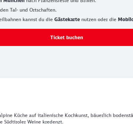
on München
nach Franzensfeste und Brixen.
nden Tal- und Ortschaften.
Seilbahnen kannst du die
Gästekarte
nutzen oder die
Mobil
Ticket buchen
ft alpine Küche auf italienische Kochkunst, bäuerlich bodens
ne Südtiroler Weine kredenzt.