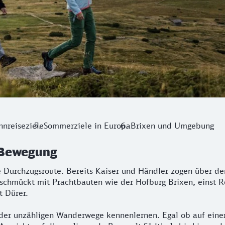
hnreiseziele
Sommerziele in Europa
Brixen und Umgebung
n Bewegung
he Durchzugsroute. Bereits Kaiser und Händler zogen über d
eschmückt mit Prachtbauten wie der Hofburg Brixen, einst R
t Dürer.
er unzähligen Wanderwege kennenlernen. Egal ob auf einer 