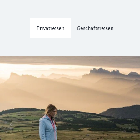
Privatreisen
Geschäftsreisen
Bewegung
 Durchzugsroute. Bereits Kaiser und Händler zogen über den
 unzähligen Wanderwege kennenlernen. Egal ob auf einer Gip
im Bus oder Zug, die Ausgangspunkte für deine Aktivitäten.