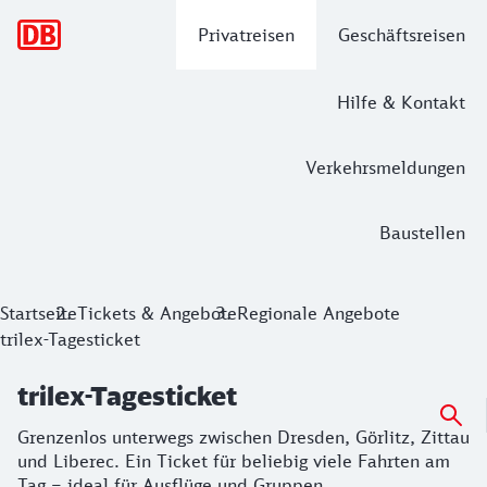
Hauptnavigation
Privatreisen
Geschäftsreisen
Hilfe & Kontakt
Verkehrsmeldungen
Baustellen
trilex-Tagesticket
Startseite
Tickets & Angebote
Regionale Angebote
trilex-Tagesticket
Grenzenlos unterwegs zwischen Dresden, Görlitz, Zittau und
trilex-Tagesticket
Grenzenlos unterwegs zwischen Dresden, Görlitz, Zittau
und Liberec. Ein Ticket für beliebig viele Fahrten am
Tag – ideal für Ausflüge und Gruppen.