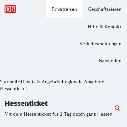
Hauptnavigation
Privatreisen
Geschäftsreisen
Hilfe & Kontakt
Verkehrsmeldungen
Baustellen
Hessenticket
Startseite
Tickets & Angebote
Regionale Angebote
Hessenticket
Mit dem Hessenticket für 1 Tag durch ganz Hessen
Hessenticket
Mit dem Hessenticket für 1 Tag durch ganz Hessen