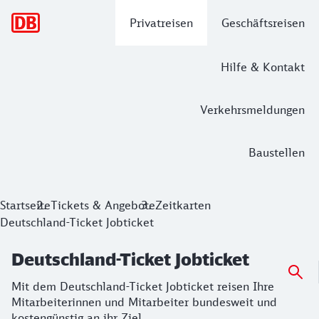
Hauptnavigation
Privatreisen
Geschäftsreisen
Hilfe & Kontakt
Verkehrsmeldungen
Baustellen
Deutschland-Ticket Jobticket
Startseite
Tickets & Angebote
Zeitkarten
Deutschland-Ticket Jobticket
Mit dem Deutschland-Ticket Jobticket reisen Ihre Mitarbeit
Deutschland-Ticket Jobticket
Mit dem Deutschland-Ticket Jobticket reisen Ihre
Mitarbeiterinnen und Mitarbeiter bundesweit und
kostengünstig an ihr Ziel.