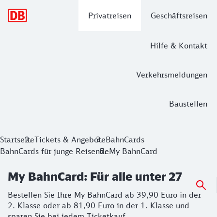
Hauptnavigation
Privatreisen
Geschäftsreisen
Hilfe & Kontakt
Verkehrsmeldungen
Baustellen
My BahnCard: Für alle unter 27
Startseite
Tickets & Angebote
BahnCards
BahnCards für junge Reisende
My BahnCard
Bestellen Sie Ihre My BahnCard ab 39,90 Euro in der 2. Kla
My BahnCard: Für alle unter 27
Bestellen Sie Ihre My BahnCard ab 39,90 Euro in der
2. Klasse oder ab 81,90 Euro in der 1. Klasse und
sparen Sie bei jedem Ticketkauf.